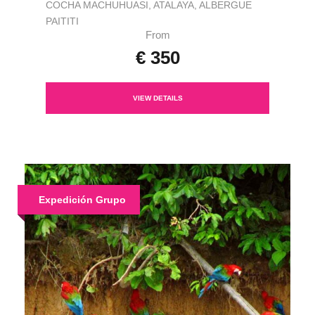
COCHA MACHUHUASI, ATALAYA, ALBERGUE
PAITITI
From
€ 350
VIEW DETAILS
Expedición Grupo