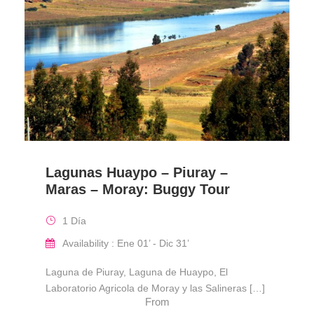
Lagunas Huaypo – Piuray –
Maras – Moray: Buggy Tour
1 Día
Availability : Ene 01’ - Dic 31’
Laguna de Piuray, Laguna de Huaypo, El
Laboratorio Agricola de Moray y las Salineras […]
From