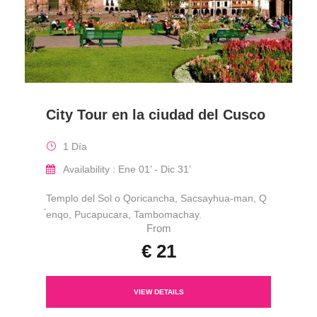
City Tour en la ciudad del Cusco
1 Día
Availability : Ene 01’ - Dic 31’
Templo del Sol o Qoricancha, Sacsayhua-man, Q
́enqo, Pucapucara, Tambomachay.
From
€ 21
VIEW DETAILS