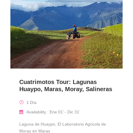
Cuatrimotos Tour: Lagunas
Huaypo, Maras, Moray, Salineras
1 Día
Availability : Ene 01’ - Dic 31’
Laguna de Huaypo, El Laboratorio Agricola de
Moray en Maras